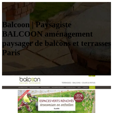
Balcoon | Paysagiste
BALCOON aménagement
paysager de balcons et terrasses
Paris